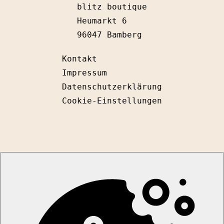
blitz boutique
Heumarkt 6
96047 Bamberg
Kontakt
Impressum
Datenschutzerklärung
Cookie-Einstellungen
I
F
n
a
s
c
t
e
a
b
g
o
r
o
a
k