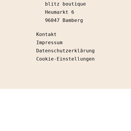
blitz boutique
Heumarkt 6
96047 Bamberg
Kontakt
Impressum
Datenschutzerklärung
Cookie-Einstellungen
I
F
n
a
s
c
t
e
a
b
g
o
r
o
a
k